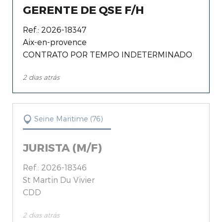
GERENTE DE QSE F/H
Isère (38) (29)
Ref.: 2026-18347
Loire (42) (11)
Aix-en-provence
CONTRATO POR TEMPO INDETERMINADO
2 dias atrás
Seine Maritime (76)
JURISTA (M/F)
Ref.: 2026-18346
St Martin Du Vivier
CDD
2 dias atrás