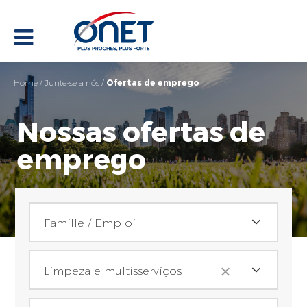
Home
/
Junte-se a nós
/
Ofertas de emprego
Nossas ofertas de
emprego
Família / Emprego
Famille / Emploi
Atividades
Achats (2)
Limpeza e multisserviços
Assistant(e) achat (2)
Local do trabalho
Início