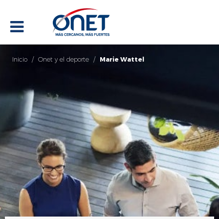
Inicio
/
Onet y el deporte
/
Marie Wattel