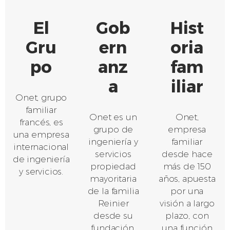
El
Gob
Hist
Gru
ern
oria
po
anz
fam
a
iliar
Onet, grupo
familiar
Onet es un
Onet,
francés, es
grupo de
empresa
una empresa
ingeniería y
familiar
internacional
servicios
desde hace
de ingeniería
propiedad
más de 150
y servicios.
mayoritaria
años, apuesta
de la familia
por una
Reinier
visión a largo
desde su
plazo, con
fundación.
una función