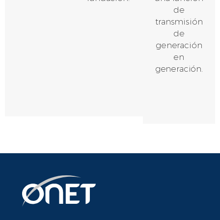
de
transmisión
de
generación
en
generación.