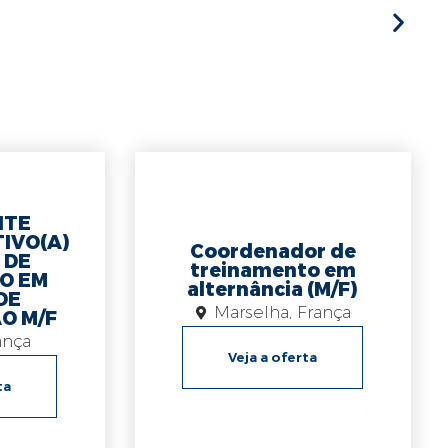
NTE
IVO(A)
Coordenador de
 DE
treinamento em
O EM
alternância (M/F)
DE
Marselha
,
França
O M/F
ança
Veja a oferta
ta