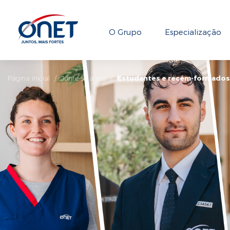
O Grupo
Especialização
Página inicial
/
Junte-se a nós
/
Estudantes e recém-formados