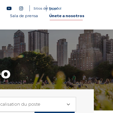
Sitios del grupo
Español
Sala de prensa
Únete a nosotros
eo
 de trabajo
calisation du poste