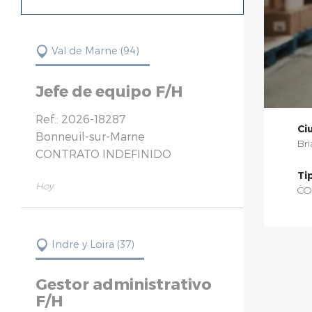
Bureau d'études techniques (9)
Val de Marne (94)
Jefe de equipo F/H
Ref.: 2026-18287
Ci
Bonneuil-sur-Marne
Bri
CONTRATO INDEFINIDO
Ti
Hoy
CO
Indre y Loira (37)
Gestor administrativo
F/H