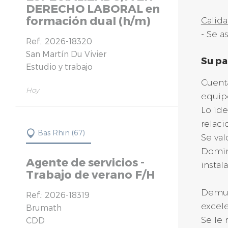
DERECHO LABORAL en
formación dual (h/m)
Calid
- Se a
Ref.: 2026-18320
San Martín Du Vivier
Su pa
Estudio y trabajo
Cuenta
Hoy
equip
Lo ide
relaci
Bas Rhin (67)
Se val
Domina
Agente de servicios -
instal
Trabajo de verano F/H
Demues
Ref.: 2026-18319
excele
Brumath
Se le
CDD