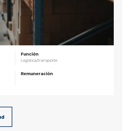
Loire (42) (11)
Función
Logística/transporte
Remuneración
ud