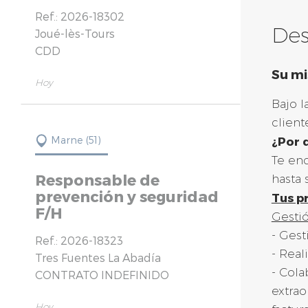
Ref.: 2026-18302
Des
Joué-lès-Tours
CDD
Su mi
Hoy
Bajo l
client
¿Por q
Marne (51)
Te enc
Responsable de
hasta 
prevención y seguridad
Tus pr
F/H
Gestió
- Gest
Ref.: 2026-18323
- Real
Tres Fuentes La Abadía
- Cola
CONTRATO INDEFINIDO
extrao
Hoy