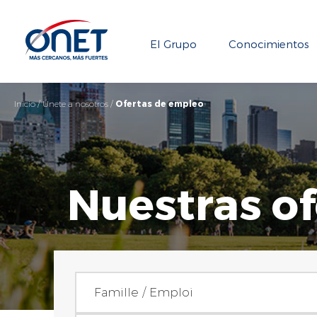
El Grupo
Conocimientos
Inicio
/
Únete a nosotros
/
Ofertas de empleo
Nuestras o
Familia / Empleo
Famille / Emploi