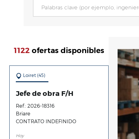
Palabras clave (por ejemplo, ingeniero c
Achats (2)
Assistant(e) achat (2)
Assistance / administratif (32)
1122
ofertas disponibles
Assistant(e) admnistratif(ve) (28)
Gestionnaire administratif (2)
Loiret (45)
Responsable administratif (1)
Jefe de obra F/H
Bureau d'etudes commercial (10)
Ref.: 2026-18316
Briare
Charge(e) d'etudes commerciales (8)
CONTRATO INDEFINIDO
Responsable bureau d'etudes (2)
Hoy