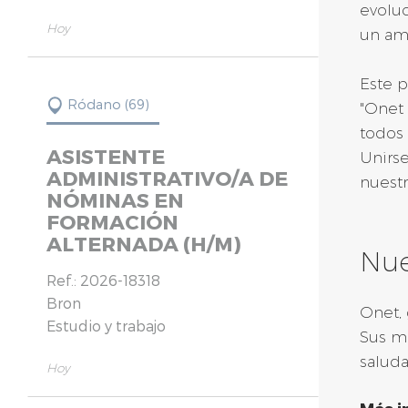
evoluc
Hoy
un amb
Este p
Ródano (69)
"Onet 
todos
ASISTENTE
Unirse
ADMINISTRATIVO/A DE
nuestr
NÓMINAS EN
FORMACIÓN
ALTERNADA (H/M)
Nue
Ref.: 2026-18318
Bron
Onet, 
Estudio y trabajo
Sus má
saluda
Hoy