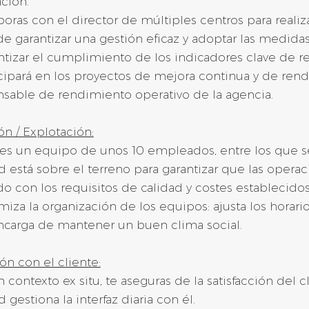
ación.
boras con el director de múltiples centros para reali
 de garantizar una gestión eficaz y adoptar las medidas
ntizar el cumplimiento de los indicadores clave de re
icipará en los proyectos de mejora continua y de rend
nsable de rendimiento operativo de la agencia.
n / Explotación:
ges un equipo de unos 10 empleados, entre los que s
d está sobre el terreno para garantizar que las operac
o con los requisitos de calidad y costes establecidos
miza la organización de los equipos: ajusta los horario
ncarga de mantener un buen clima social.
ón con el cliente:
n contexto ex situ, te aseguras de la satisfacción del c
d gestiona la interfaz diaria con él.