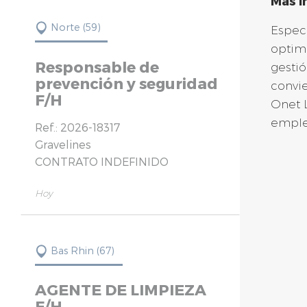
Más i
Norte (59)
Especi
optimi
Responsable de
gestió
prevención y seguridad
convie
F/H
Onet L
emple
Ref.: 2026-18317
Gravelines
CONTRATO INDEFINIDO
Hoy
Bas Rhin (67)
AGENTE DE LIMPIEZA
F/H