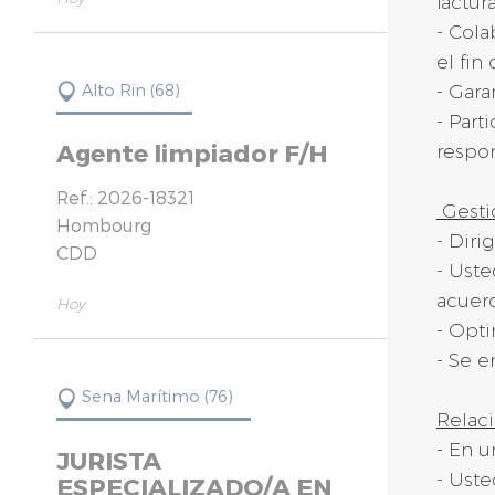
factur
- Cola
el fin
Alto Rin (68)
- Gara
- Part
Agente limpiador F/H
respo
Ref.: 2026-18321
Gestió
Hombourg
- Diri
CDD
- Uste
acuerd
Hoy
- Opti
- Se e
Sena Marítimo (76)
Relaci
- En u
JURISTA
- Uste
ESPECIALIZADO/A EN