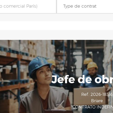
omercial París)
Tipo de contrato
Inicio
Type de contrat
Actividades interfuncionales
Estudio y trabajo
Distribución de productos y equipos de higiene
CDD
Ingeniería inmobiliaria sostenible
CONTRATO INDEFINI
Ingeniería y servicios (industria nuclear y compleja)
Prácticas
Interinidad y contratación
V.I.E
Jefe de ob
Logística in situ
Limpieza y multiservicios
Ref.: 2026-18316
Briare
Seguridad electrónica
CONTRATO INDEFI