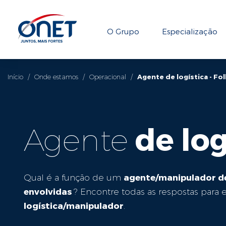
O Grupo
Especialização
Início
/
Onde estamos
/
Operacional
/
Agente de logística - Fo
Agente
de lo
agente/manipulador de
Qual é a função de um
envolvidas
? Encontre todas as respostas para 
logística/manipulador
.