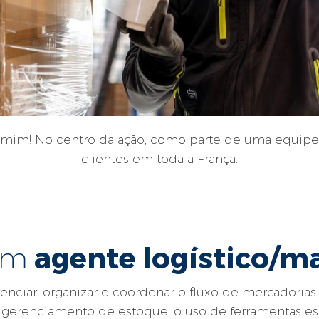
ra mim! No centro da ação, como parte de uma equi
clientes em toda a França.
agente logístico/m
um
renciar, organizar e coordenar o fluxo de mercadoria
de gerenciamento de estoque, o uso de ferramentas e