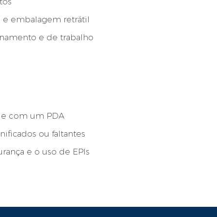
tos
e embalagem retrátil
namento e de trabalho
s
dade com um PDA
ficados ou faltantes
urança e o uso de EPIs