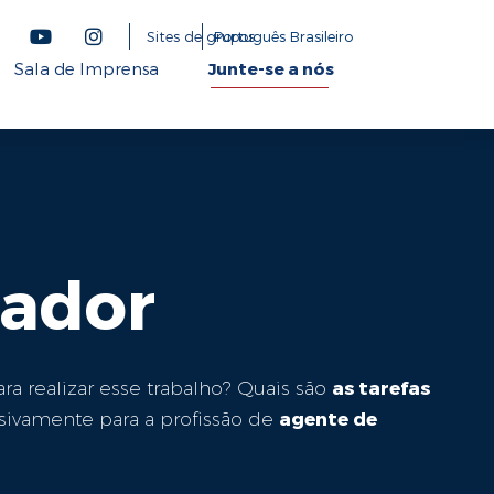
Sites de grupos
Português Brasileiro
Sala de Imprensa
Junte-se a nós
lador
as tarefas
ra realizar esse trabalho? Quais são
agente de
usivamente para a profissão de