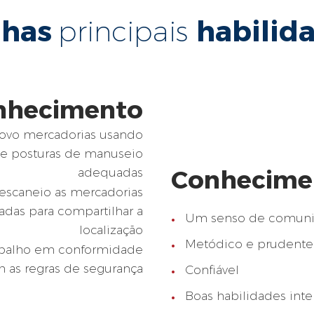
nhas
habilid
principais
nhecimento
ovo mercadorias usando
 e posturas de manuseio
Conhecime
adequadas
 escaneio as mercadorias
das para compartilhar a
Um senso de comun
localização
Metódico e prudente
rabalho em conformidade
 as regras de segurança
Confiável
Boas habilidades inte