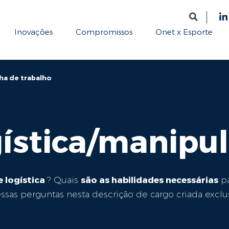
Inovações
Compromissos
Onet x Esporte
lha de trabalho
gística/manipu
 logística
são as habilidades necessárias
? Quais
pa
essas perguntas nesta descrição de cargo criada excl