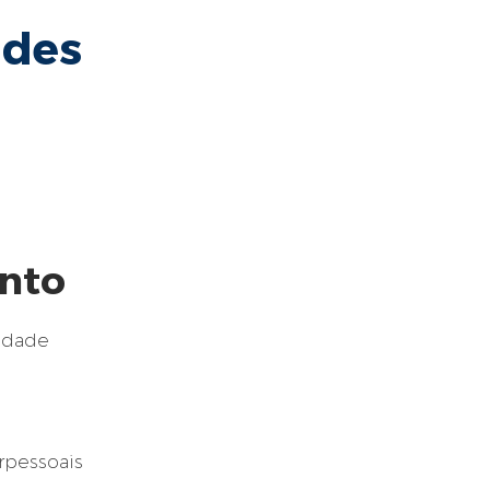
ades
nto
idade
rpessoais