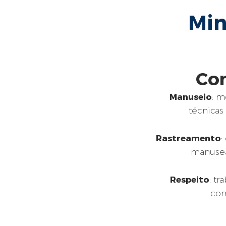
Mi
Co
Manuseio
: m
técnicas
Rastreamento
:
manusea
Respeito
: t
com