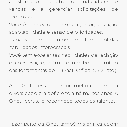
Ref: 2025-12629
acostumado a trabalhar com indicadores de
Dijon
vendas e a gerenciar solicitações de
CONTRATO POR TEMPO INDETERMINADO
propostas.
Você é conhecido por seu rigor, organização,
502 dias atrás
adaptabilidade e senso de prioridades.
Trabalha em equipe e tem sólidas
habilidades interpessoais.
Drôme (26)
Você tem excelentes habilidades de redação
e conversação, além de um bom domínio
Gerente de projeto nuclear F/H
das ferramentas de TI (Pack Office, CRM, etc.).
Ref: 2025-12625
A Onet está comprometida com a
Pierrelatte
diversidade e a deficiência há muitos anos. A
CONTRATO POR TEMPO INDETERMINADO
Onet recruta e reconhece todos os talentos.
502 dias atrás
Fazer parte da Onet também significa aderir