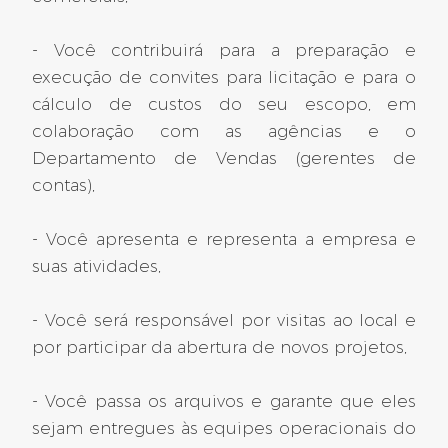
Ref: 2025-12578
CONTRATO POR TEMPO INDETERMINADO
- Você contribuirá para a preparação e
execução de convites para licitação e para o
502 dias atrás
cálculo de custos do seu escopo, em
colaboração com as agências e o
Departamento de Vendas (gerentes de
Drôme (26)
contas),
Engenheiro de projeto de
- Você apresenta e representa a empresa e
HVAC F/H
suas atividades,
Ref : 2025-12259
- Você será responsável por visitas ao local e
Pierrelatte (26)
CONTRATO POR TEMPO INDETERMINADO
por participar da abertura de novos projetos,
502 dias atrás
- Você passa os arquivos e garante que eles
sejam entregues às equipes operacionais do