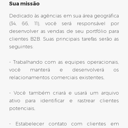
Sua missão
Assistente de vendas F/H
Isère (38) (29)
Dedicado às agências em sua área geográfica
Ref: 2025-12502
Loire (42) (11)
(34, 66, 11), você será responsável por
Montpellier
desenvolver as vendas de seu portfólio para
CONTRATO POR TEMPO INDETERMINADO
clientes B2B. Suas principais tarefas serão as
515 dias atrás
seguintes:
- Trabalhando com as equipes operacionais,
Mosela (57)
você manterá e desenvolverá os
relacionamentos comerciais existentes,
Oficial de prevenção e
segurança F/H
- Você também criará e usará um arquivo
ativo para identificar e rastrear clientes
Ref: 2025-13548
potenciais,
La Maxe
CDD
- Estabelecer contato com clientes em