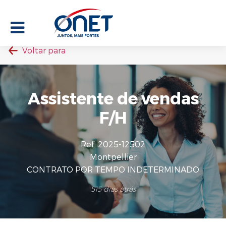
Voltar para
Home
/
Junte-se a nós
/
Ofertas de emprego
/
Assistente de vendas F/H
Nossas ofertas de
Assistente de vendas
emprego
F/H
Ref: 2025-12502
Família / Emprego
Montpellier
Famille / Emploi
CONTRATO POR TEMPO INDETERMINADO
Atividades
Achats (2)
515 dias atrás
Activités
Assistant(e) achat (2)
Local do trabalho
Início