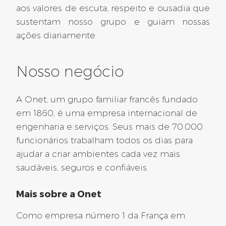
Bouches du Rhône (13)
aos valores de escuta, respeito e ousadia que
sustentam nosso grupo e guiam nossas
Gerente de Negócios de
ações diariamente.
Método/Processo M/F
Nosso negócio
Ref.: 2024-10873
Marselha
CONTRATO POR TEMPO INDETERMINADO
A Onet, um grupo familiar francês fundado
em 1860, é uma empresa internacional de
515 dias atrás
engenharia e serviços. Seus mais de 70.000
funcionários trabalham todos os dias para
ajudar a criar ambientes cada vez mais
Marselha
saudáveis, seguros e confiáveis.
Arquiteto Técnico Mecânico
Mais sobre a Onet
M/F
Como empresa número 1 da França em
Ref.: 2025-12333