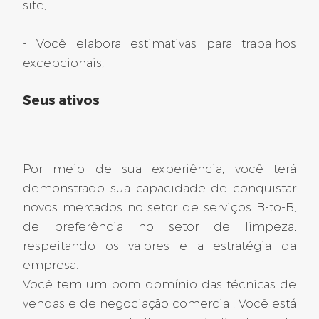
site,
Drôme (26)
- Você elabora estimativas para trabalhos
Desenhista de projetos de
excepcionais,
HVAC F/H
Seus ativos
Ref: 2025-12283
Pierrelatte (26)
CONTRATO POR TEMPO INDETERMINADO
Por meio de sua experiência, você terá
502 dias atrás
demonstrado sua capacidade de conquistar
novos mercados no setor de serviços B-to-B,
de preferência no setor de limpeza,
Cote d'Or (21)
respeitando os valores e a estratégia da
empresa.
Gerente de projetos de
Você tem um bom domínio das técnicas de
eletricidade nuclear F/H
vendas e de negociação comercial. Você está