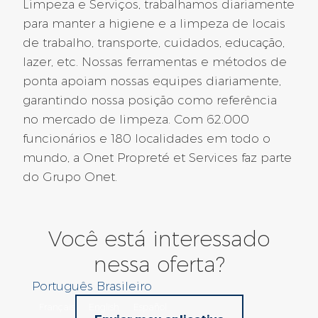
Limpeza e Serviços, trabalhamos diariamente
CONTRATO POR TEMPO INDETERMINADO
para manter a higiene e a limpeza de locais
de trabalho, transporte, cuidados, educação,
515 dias atrás
lazer, etc. Nossas ferramentas e métodos de
ponta apoiam nossas equipes diariamente,
Página
Página
Página
1
2
3
garantindo nossa posição como referência
PRÓXIMA PÁGINA
no mercado de limpeza. Com 62.000
funcionários e 180 localidades em todo o
mundo, a Onet Propreté et Services faz parte
do Grupo Onet.
Você está interessado
nessa oferta?
Escolha do idioma
Português Brasileiro
Français
English
Español