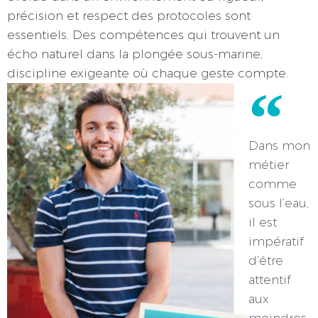
précision et respect des protocoles sont
essentiels. Des compétences qui trouvent un
écho naturel dans la plongée sous-marine,
discipline exigeante où chaque geste compte.
Dans mon
métier
comme
sous l’eau,
il est
impératif
d’être
attentif
aux
moindres