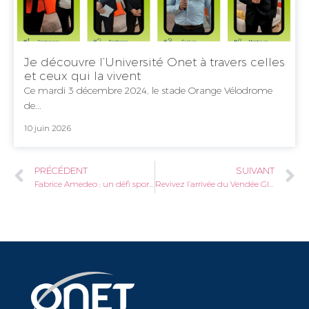
Je découvre l’Université Onet à travers celles
et ceux qui la vivent
Ce mardi 3 décembre 2024, le stade Orange Vélodrome
de...
10 juin 2026
PRÉCÉDENT
SUIVANT
Fabrice Amedeo : un défi sportif de 114 jours pour la préservation des océans
Revivez l’arrivée du Vendée Globe de Fabrice Amedeo comme si vous y étiez !