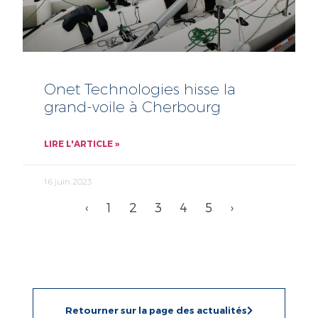
Onet Technologies hisse la
grand-voile à Cherbourg
LIRE L'ARTICLE »
16 juin 2023
‹
1
2
3
4
5
›
Retourner sur la page des actualités