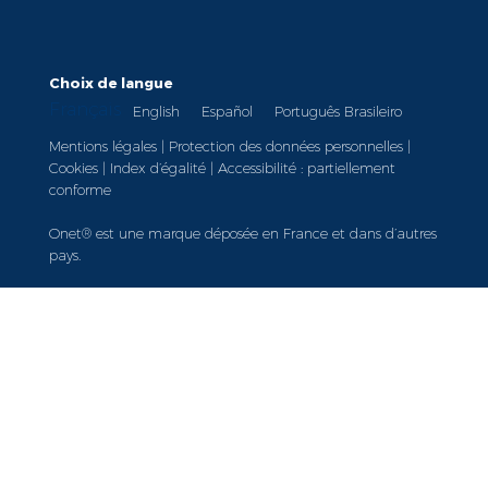
Choix de langue
Français
English
Español
Português Brasileiro
Mentions légales
|
Protection des données personnelles
|
Cookies
|
Index d’égalité
|
Accessibilité : partiellement
conforme
Onet® est une marque déposée en France et dans d’autres
pays.