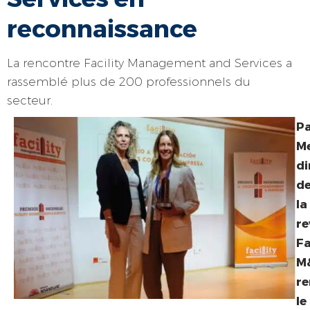
reconnaissance
La rencontre Facility Management and Services a
rassemblé plus de 200 professionnels du
secteur.
P
Me
di
d
la
re
Fa
M
r
le