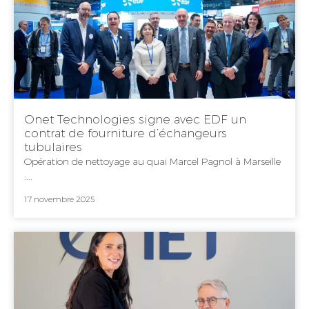
Onet Technologies signe avec EDF un
contrat de fourniture d’échangeurs
tubulaires
Opération de nettoyage au quai Marcel Pagnol à Marseille
:...
17 novembre 2025