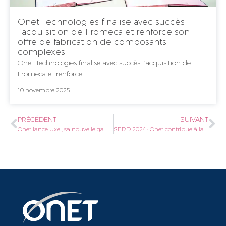
Onet Technologies finalise avec succès
l’acquisition de Fromeca et renforce son
offre de fabrication de composants
complexes
Onet Technologies finalise avec succès l’acquisition de
Fromeca et renforce...
10 novembre 2025
PRÉCÉDENT
SUIVANT
Onet lance Uxel, sa nouvelle gamme de sûreté électronique.
SERD 2024 : Onet contribue à la réduction des déchets et la préservation des écosystèmes