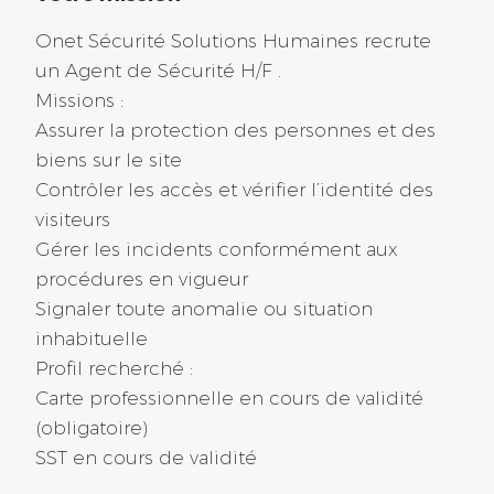
Agent de prévention et de
Isère (38) (29)
Onet Sécurité Solutions Humaines recrute
sécurité F/H
un Agent de Sécurité H/F .
Loire (42) (11)
Réf : 2026-17233
Missions :
Saumur
Assurer la protection des personnes et des
CDD
biens sur le site
Contrôler les accès et vérifier l’identité des
Il y a 85 jours
visiteurs
Gérer les incidents conformément aux
procédures en vigueur
Morbihan (56)
Signaler toute anomalie ou situation
inhabituelle
Alternance – Agent de
Profil recherché :
propreté agroalimentaire F/H
Carte professionnelle en cours de validité
Réf : 2026-17235
(obligatoire)
Caudan
SST en cours de validité
Alternance