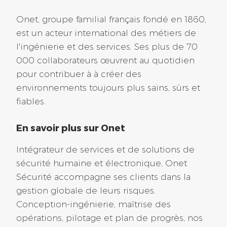
Inspecteur soudage IWT
Onet, groupe familial français fondé en 1860,
est un acteur international des métiers de
Réf : 2026-17110
l'ingénierie et des services. Ses plus de 70
CDI
000 collaborateurs œuvrent au quotidien
Il y a 85 jours
pour contribuer à à créer des
environnements toujours plus sains, sûrs et
fiables.
Loire Atlantique (44)
En savoir plus sur Onet
Alternance – Agent de
Intégrateur de services et de solutions de
propreté polyvalent F/H
sécurité humaine et électronique, Onet
Réf : 2026-17228
Sécurité accompagne ses clients dans la
Nantes
gestion globale de leurs risques.
Alternance
Conception-ingénierie, maîtrise des
opérations, pilotage et plan de progrès, nos
Il y a 86 jours