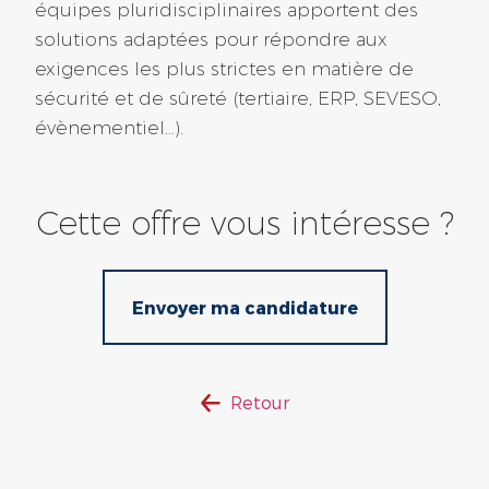
équipes pluridisciplinaires apportent des
solutions adaptées pour répondre aux
exigences les plus strictes en matière de
Loire Atlantique (44)
sécurité et de sûreté (tertiaire, ERP, SEVESO,
évènementiel…).
Alternance – Responsable de
Secteur propreté F/H
Cette offre vous intéresse ?
Réf : 2026-17226
Saint-nazaire
Alternance
Envoyer ma candidature
Il y a 86 jours
Retour
Charente Maritime (17)
Alternance – Agent de