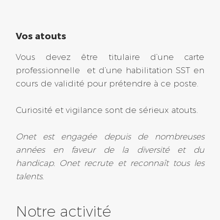
Il y a 85 jours
Vos atouts
Vous devez être titulaire d’une carte
Loire Atlantique (44)
professionnelle et d’une habilitation SST en
cours de validité pour prétendre à ce poste.
Alternance – Agent de
propreté polyvalent F/H
Curiosité et vigilance sont de sérieux atouts.
Réf : 2026-17230
Saint-nazaire
Onet est engagée depuis de nombreuses
Alternance
années en faveur de la diversité et du
handicap. Onet recrute et reconnaît tous les
Il y a 85 jours
talents.
Lauterbourg
Notre activité