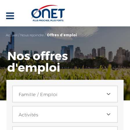
Accueil
/
Nous rejoindre
/
Offres d’emploi
Nos offres
d'emploi
Famille / Emploi
Famille / Emploi
Activités
Achats (2)
Activités
Assistant(e) achat (2)
Localisation du poste
Accueil