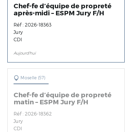
Chef-fe d’équipe de propreté
Isère (38) (29)
après-midi – ESPM Jury F/H
Loire (42) (11)
Réf : 2026-18363
Jury
CDI
Aujourd'hui
Moselle (57)
Chef-fe d’équipe de propreté
matin – ESPM Jury F/H
Réf : 2026-18362
Jury
CDI