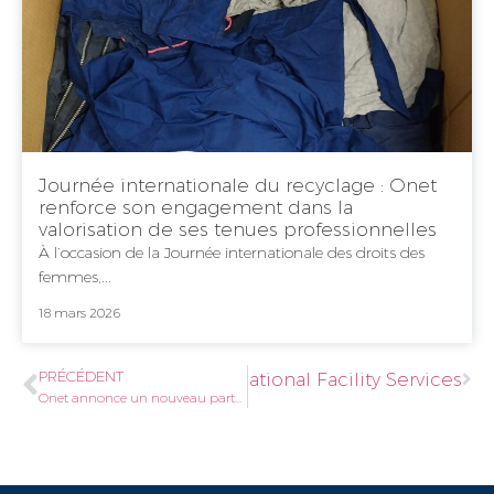
Journée internationale du recyclage : Onet
renforce son engagement dans la
valorisation de ses tenues professionnelles
À l’occasion de la Journée internationale des droits des
femmes,...
18 mars 2026
PRÉCÉDENT
 au poste de CEO International Facility Services
Onet annonce un nouveau partenariat sportif avec Lucie de Gennes et Matisse Pacaud