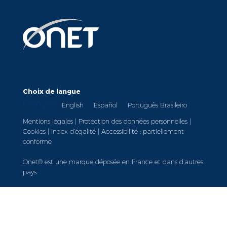
Choix de langue
Français
English
Español
Português Brasileiro
Mentions légales
|
Protection des données personnelles
|
Cookies
|
Index d’égalité
|
Accessibilité : partiellement
conforme
Onet® est une marque déposée en France et dans d’autres
pays.